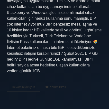
mesajlaşma uygulamasıdır. Tüm iOS ve Android mobil
cihaz kullanıcıları bu uygulamayı indirip kullanabilir.
Blackberry ve Windows işletim sistemli mobil cihaz
kullanıcıları için henüz kullanıma sunulmamıştır. BiP
çok internet yiyor mu? BiP, benzersiz mesajlaşma ve
10 kişiye kadar HD kalitede sesli ve görüntülü görüşme
özellikleriyle Turkcell, Türk Telekom ve Vodafone
İletişim Pass kullanıcılarının internetini tüketmiyor.
İnternet paketiniz olmasa bile BiP ile sevdiklerinizle
kesintisiz iletişim kurabilirsiniz! 7 Şubat 2021 BiP GB
nedir? BiP Hediye Günlük 1GB kampanyası, BiP’i
belirli sayıda açma hedefine ulaşan kullanıcılara
verilen günlük 1GB…
45
Devamını okuyun
Yorum Bırak
Gb
Bip
Nedir