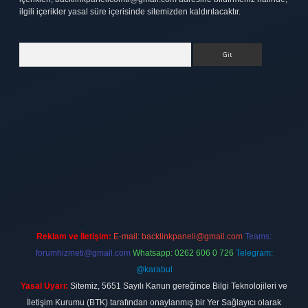
ilgili içerikler yasal süre içerisinde sitemizden kaldırılacaktır.
Arama
tt.net
Reklam ve İletişim:
E-mail:
backlinkpaneli@gmail.com
Teams:
forumhizmeti@gmail.com
Whatsapp: 0262 606 0 726
Telegram:
@karabul
Yasal Uyarı:
Sitemiz, 5651 Sayılı Kanun gereğince Bilgi Teknolojileri ve
İletişim Kurumu (BTK) tarafından onaylanmış bir Yer Sağlayıcı olarak