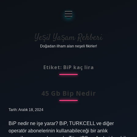
menüyü
aç
Anasayfa
Gizlilik Politikası
Yeşil Yaşam Rehberi
Doğadan ilham alan neşeli fikirler!
Yasal Uyarı
Hakkımızda
Etiket:
BiP kaç lira
45 Gb Bip Nedir
Tarih: Aralık 18, 2024
BiP nedir ne işe yarar? BiP, TURKCELL ve diğer
operatör abonelerinin kullanabileceği bir anlık