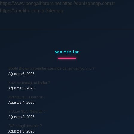
https://www.bengaliforum.net
https://denizahsap.com.tr
https://cinefilm.com.tr
Sitemap
Sidebar
Son Yazılar
Bobbi Brown hayvanlar üzerinde deney yapıyor mu ?
Ağustos 6, 2026
Kovacic maaşı ne kadar ?
Ağustos 5, 2026
Avantaj faul sayılır mı ?
Ağustos 4, 2026
7 Uzun Sure Nelerdir ?
Ağustos 3, 2026
340 hangi hesaptır ?
Ağustos 3, 2026