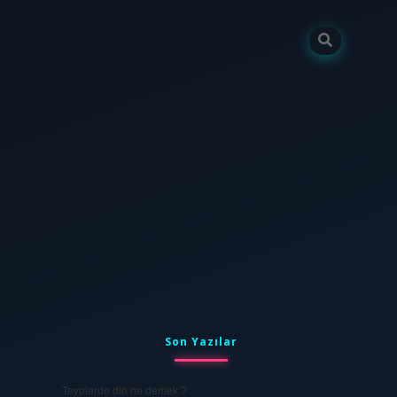
Sidebar
tulipbet
elexbett.net
Son Yazılar
Teyplerde din ne demek ?