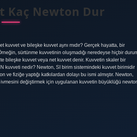
et Kaç Newton Dur
et kuvvet ve bileşke kuvvet aynı mıdır? Gerçek hayatta, bir
. Örneğin, sürtünme kuvvetinin oluşmadığı neredeyse hiçbir duru
te bileşke kuvvet veya net kuvvet denir. Kuvvetin skaler bir
m. N kuvveti nedir? Newton, SI birim sistemindeki kuvvet birimidir
on ve fiziğe yaptığı katkılardan dolayı bu ismi almıştır. Newton,
nin ivmesini değiştirmek için uygulanan kuvvetin büyüklüğü newto