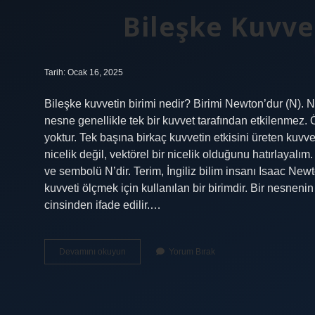
Bileşke Kuvv
Tarih: Ocak 16, 2025
Bileşke kuvvetin birimi nedir? Birimi Newton’dur (N). N
nesne genellikle tek bir kuvvet tarafından etkilenmez
yoktur. Tek başına birkaç kuvvetin etkisini üreten kuvve
nicelik değil, vektörel bir nicelik olduğunu hatırlayalı
ve sembolü N’dir. Terim, İngiliz bilim insanı Isaac Newt
kuvveti ölçmek için kullanılan bir birimdir. Bir nesne
cinsinden ifade edilir.…
Bileşke
Devamını okuyun
Yorum Bırak
Kuvvet
Kaç
Newton
Dur