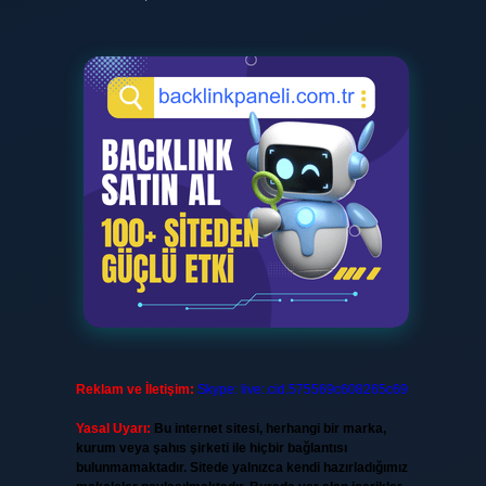
Reklam ve İletişim:
Skype: live:.cid.575569c608265c69
Yasal Uyarı:
Bu internet sitesi, herhangi bir marka,
kurum veya şahıs şirketi ile hiçbir bağlantısı
bulunmamaktadır. Sitede yalnızca kendi hazırladığımız