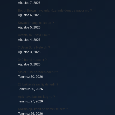
Ağustos 7, 2026
Bobbi Brown hayvanlar üzerinde deney yapıyor mu ?
Ağustos 6, 2026
Kovacic maaşı ne kadar ?
Ağustos 5, 2026
Avantaj faul sayılır mı ?
Ağustos 4, 2026
7 Uzun Sure Nelerdir ?
Ağustos 3, 2026
340 hangi hesaptır ?
Ağustos 3, 2026
Şirket KDV nereden ödenir ?
Temmuz 30, 2026
23 baklavalı sac fiyatı nedir ?
Temmuz 30, 2026
Açık hava basıncı kaç hg ?
Temmuz 27, 2026
Kozmolojik kanıt ne demek felsefe ?
Temmuz 26, 2026