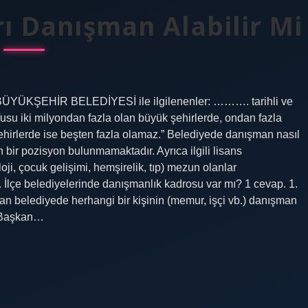
ı Danışman Alabilir Mi
YÜKŞEHİR BELEDİYESİ ile ilgilenenler: ………. tarihli ve
 iki milyondan fazla olan büyük şehirlerde, ondan fazla
irlerde ise beşten fazla olamaz.” Belediyede danışman nasıl
n bir pozisyon bulunmamaktadır. Ayrıca ilgili lisans
ji, çocuk gelişimi, hemşirelik, tıp) mezun olanlar
r. İlçe belediyelerinde danışmanlık kadrosu var mı? 1 cevap. 1.
n belediyede herhangi bir kişinin (memur, işçi vb.) danışman
e Başkan…