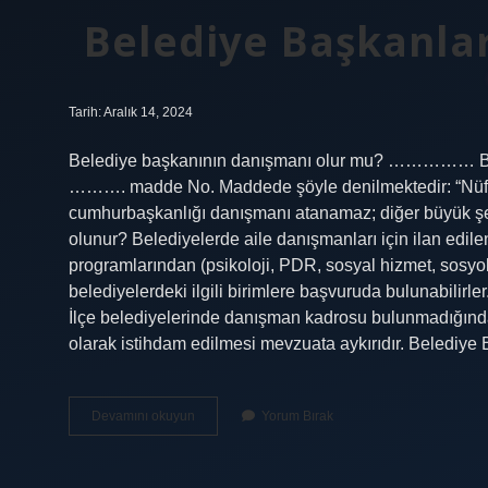
Belediye Başkanlar
Tarih: Aralık 14, 2024
Belediye başkanının danışmanı olur mu? …………… BÜ
………. madde No. Maddede şöyle denilmektedir: “Nüfusu
cumhurbaşkanlığı danışmanı atanamaz; diğer büyük şeh
olunur? Belediyelerde aile danışmanları için ilan edile
programlarından (psikoloji, PDR, sosyal hizmet, sosyolo
belediyelerdeki ilgili birimlere başvuruda bulunabilirle
İlçe belediyelerinde danışman kadrosu bulunmadığında
olarak istihdam edilmesi mevzuata aykırıdır. Belediy
Belediye
Devamını okuyun
Yorum Bırak
Başkanları
Danışman
Alabilir