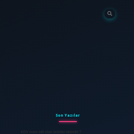
Sidebar
tulipbet
elexbett.net
Son Yazılar
KDV oranı sıfır olan ürünler nelerdir ?