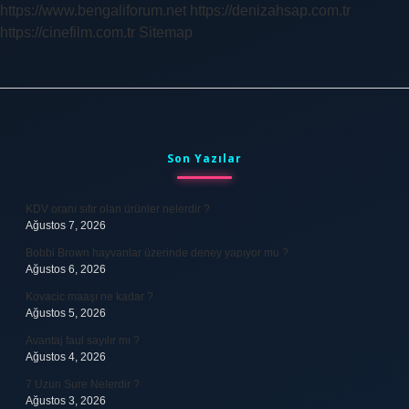
https://www.bengaliforum.net
https://denizahsap.com.tr
https://cinefilm.com.tr
Sitemap
Sidebar
Son Yazılar
KDV oranı sıfır olan ürünler nelerdir ?
Ağustos 7, 2026
Bobbi Brown hayvanlar üzerinde deney yapıyor mu ?
Ağustos 6, 2026
Kovacic maaşı ne kadar ?
Ağustos 5, 2026
Avantaj faul sayılır mı ?
Ağustos 4, 2026
7 Uzun Sure Nelerdir ?
Ağustos 3, 2026