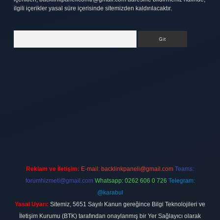
ilgili içerikler yasal süre içerisinde sitemizden kaldırılacaktır.
Arama
ett.net
Reklam ve İletişim:
E-mail:
backlinkpaneli@gmail.com
Teams:
forumhizmeti@gmail.com
Whatsapp: 0262 606 0 726
Telegram:
@karabul
Yasal Uyarı:
Sitemiz, 5651 Sayılı Kanun gereğince Bilgi Teknolojileri ve
İletişim Kurumu (BTK) tarafından onaylanmış bir Yer Sağlayıcı olarak