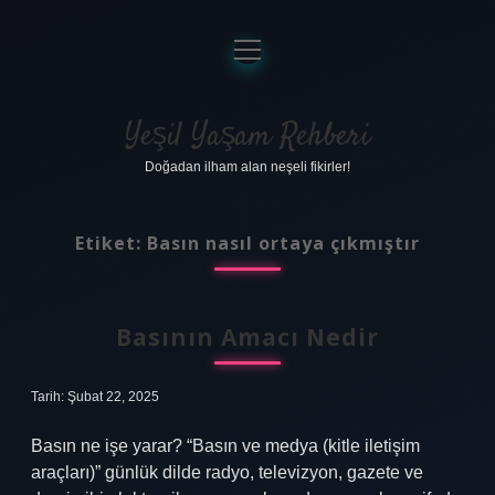
menüyü
aç
Anasayfa
Gizlilik Politikası
Yeşil Yaşam Rehberi
Doğadan ilham alan neşeli fikirler!
Yasal Uyarı
Hakkımızda
Etiket:
Basın nasıl ortaya çıkmıştır
Basının Amacı Nedir
Tarih: Şubat 22, 2025
Basın ne işe yarar? “Basın ve medya (kitle iletişim
araçları)” günlük dilde radyo, televizyon, gazete ve