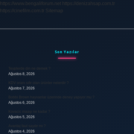
https://www.bengaliforum.net
https://denizahsap.com.tr
https://cinefilm.com.tr
Sitemap
Sidebar
Son Yazılar
Teyplerde din ne demek ?
Ağustos 8, 2026
KDV oranı sıfır olan ürünler nelerdir ?
Ağustos 7, 2026
Bobbi Brown hayvanlar üzerinde deney yapıyor mu ?
Ağustos 6, 2026
Kovacic maaşı ne kadar ?
Ağustos 5, 2026
Avantaj faul sayılır mı ?
Ağustos 4, 2026