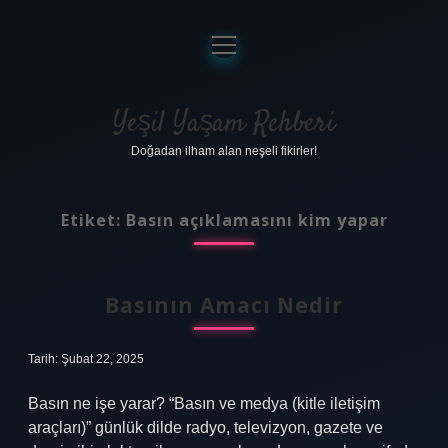
menüyü
aç
Anasayfa
Gizlilik Politikası
Yeşil Yaşam Rehberi
Doğadan ilham alan neşeli fikirler!
Yasal Uyarı
Hakkımızda
Etiket:
Basın açıklamasını kim yapar
Basının Amacı Nedir
Tarih: Şubat 22, 2025
Basın ne işe yarar? “Basın ve medya (kitle iletişim
araçları)” günlük dilde radyo, televizyon, gazete ve