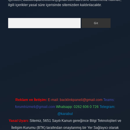
ilgili içerikler yasal süre içerisinde sitemizden kaldırılacaktır.
Arama
tt.net
Reklam ve İletişim:
E-mail:
backlinkpaneli@gmail.com
Teams:
forumhizmeti@gmail.com
Whatsapp: 0262 606 0 726
Telegram:
@karabul
Yasal Uyarı:
Sitemiz, 5651 Sayılı Kanun gereğince Bilgi Teknolojileri ve
İletişim Kurumu (BTK) tarafından onaylanmış bir Yer Sağlayıcı olarak