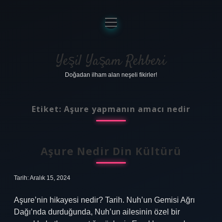
menüyü
aç
Anasayfa
Gizlilik Politikası
Yeşil Yaşam Rehberi
Doğadan ilham alan neşeli fikirler!
Yasal Uyarı
Hakkımızda
Etiket:
Aşure yapmanın amacı nedir
Aşure Nedir Din Kültürü
Tarih: Aralık 15, 2024
Aşure’nin hikayesi nedir? Tarih. Nuh’un Gemisi Ağrı
Dağı’nda durduğunda, Nuh’un ailesinin özel bir