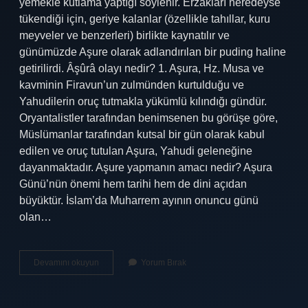
yemekle kutlama yaptığı söylenir. Erzakları neredeyse
tükendiği için, geriye kalanlar (özellikle tahıllar, kuru
meyveler ve benzerleri) birlikte kaynatılır ve
günümüzde Aşure olarak adlandırılan bir puding haline
getirilirdi. Âşûrâ olayı nedir? 1. Aşura, Hz. Musa ve
kavminin Firavun’un zulmünden kurtulduğu ve
Yahudilerin oruç tutmakla yükümlü kılındığı gündür.
Oryantalistler tarafından benimsenen bu görüşe göre,
Müslümanlar tarafından kutsal bir gün olarak kabul
edilen ve oruç tutulan Aşura, Yahudi geleneğine
dayanmaktadır. Aşure yapmanın amacı nedir? Aşura
Günü’nün önemi hem tarihi hem de dini açıdan
büyüktür. İslam’da Muharrem ayının onuncu günü
olan…
Aşure
Devamını okuyun
Yorum Bırak
Nedir
Din
Kültürü