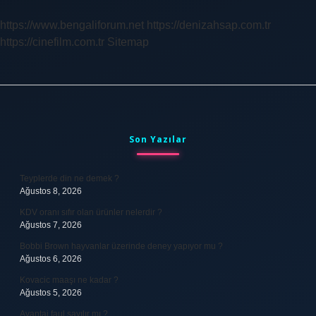
https://www.bengaliforum.net
https://denizahsap.com.tr
https://cinefilm.com.tr
Sitemap
Sidebar
Son Yazılar
Teyplerde din ne demek ?
Ağustos 8, 2026
KDV oranı sıfır olan ürünler nelerdir ?
Ağustos 7, 2026
Bobbi Brown hayvanlar üzerinde deney yapıyor mu ?
Ağustos 6, 2026
Kovacic maaşı ne kadar ?
Ağustos 5, 2026
Avantaj faul sayılır mı ?