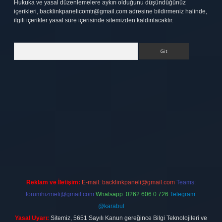
Hukuka ve yasal düzenlemelere aykırı olduğunu düşündüğünüz
içerikleri,
backlinkpanelicomtr@gmail.com
adresine bildirmeniz halinde,
ilgili içerikler yasal süre içerisinde sitemizden kaldırılacaktır.
Arama
tt.net
Reklam ve İletişim:
E-mail:
backlinkpaneli@gmail.com
Teams:
forumhizmeti@gmail.com
Whatsapp: 0262 606 0 726
Telegram:
@karabul
Yasal Uyarı:
Sitemiz, 5651 Sayılı Kanun gereğince Bilgi Teknolojileri ve