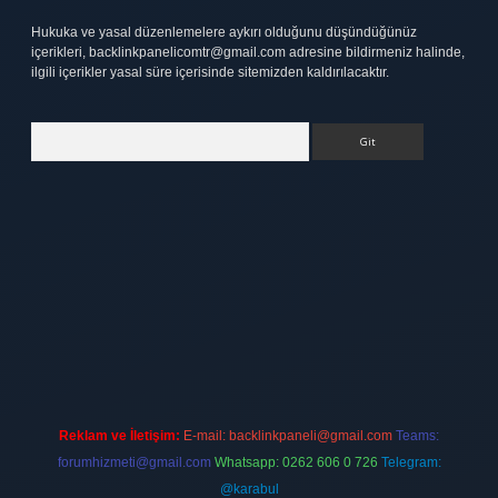
Hukuka ve yasal düzenlemelere aykırı olduğunu düşündüğünüz
içerikleri,
backlinkpanelicomtr@gmail.com
adresine bildirmeniz halinde,
ilgili içerikler yasal süre içerisinde sitemizden kaldırılacaktır.
Arama
ett.net
Reklam ve İletişim:
E-mail:
backlinkpaneli@gmail.com
Teams:
forumhizmeti@gmail.com
Whatsapp: 0262 606 0 726
Telegram:
@karabul