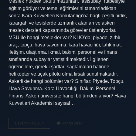
Meslek Yüksek Okulu mezunları, “astsubay” rütbesiyle
eğitim görüyor ve temel eğitimlerini tamamladıktan
sonra Kara Kuvvetleri Komutanlığı’na bağlı çeşitli birlik,
karargâh ve tesislerde uzmanlık alanları ve askeri
meslek dersleri kapsamında görevler üstleniyorlar.
MSÜ ile hangi meslekler var? KHO’da; piyade, zırhlı
araç, topçu, hava savunma, kara havacılığı, tahkimat,
iletişim, ulaştırma, ikmal, bakım, personel ve finans
sınıflarında subaylar yetiştirilmektedir. İlgilenen
öğrencilere, gerekli şartları sağlamaları halinde
helikopter ve uçak pilotu olma fırsatı sunulmaktadır.
Askerlikte hangi bölümler var? Sınıflar: Piyade. Topçu.
Hava Savunma. Kara Havacılığı. Bakım. Personel.
Finans. Askeri üniversite hangi bölümden alıyor? Hava
Kuvvetleri Akademisi sayısal…
Askeri
Devamını okuyun
Yorum Bırak
Okulda
Hangi