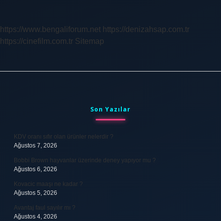
Bölümler
Var
https://www.bengaliforum.net
https://denizahsap.com.tr
https://cinefilm.com.tr
Sitemap
Sidebar
Son Yazılar
KDV oranı sıfır olan ürünler nelerdir ?
Ağustos 7, 2026
Bobbi Brown hayvanlar üzerinde deney yapıyor mu ?
Ağustos 6, 2026
Kovacic maaşı ne kadar ?
Ağustos 5, 2026
Avantaj faul sayılır mı ?
Ağustos 4, 2026