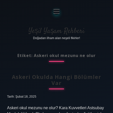
menüyü
aç
Anasayfa
Gizlilik Politikası
Yeşil Yaşam Rehberi
Doğadan ilham alan neşeli fikirler!
Yasal Uyarı
Hakkımızda
Etiket:
Askeri okul mezunu ne olur
Askeri Okulda Hangi Bölümler
Var
Tarih: Şubat 18, 2025
Askeri okul mezunu ne olur? Kara Kuvvetleri Astsubay