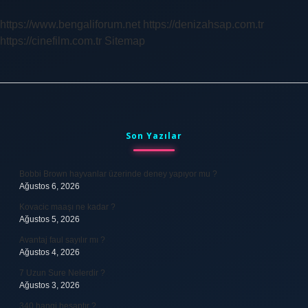
Yapılır
https://www.bengaliforum.net
https://denizahsap.com.tr
https://cinefilm.com.tr
Sitemap
Sidebar
Son Yazılar
Bobbi Brown hayvanlar üzerinde deney yapıyor mu ?
Ağustos 6, 2026
Kovacic maaşı ne kadar ?
Ağustos 5, 2026
Avantaj faul sayılır mı ?
Ağustos 4, 2026
7 Uzun Sure Nelerdir ?
Ağustos 3, 2026
340 hangi hesaptır ?