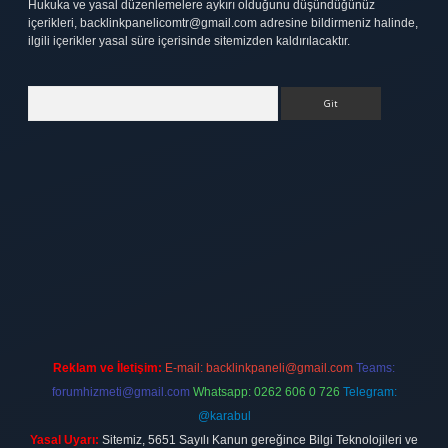
Hukuka ve yasal düzenlemelere aykırı olduğunu düşündüğünüz
içerikleri,
backlinkpanelicomtr@gmail.com
adresine bildirmeniz halinde,
ilgili içerikler yasal süre içerisinde sitemizden kaldırılacaktır.
Arama
ett.net
Reklam ve İletişim:
E-mail:
backlinkpaneli@gmail.com
Teams:
forumhizmeti@gmail.com
Whatsapp: 0262 606 0 726
Telegram:
@karabul
Yasal Uyarı:
Sitemiz, 5651 Sayılı Kanun gereğince Bilgi Teknolojileri ve