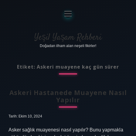
menüyü
aç
Anasayfa
Gizlilik Politikası
Yeşil Yaşam Rehberi
Doğadan ilham alan neşeli fikirler!
Yasal Uyarı
Hakkımızda
Etiket:
Askeri muayene kaç gün sürer
Askeri Hastanede Muayene Nasıl
Yapılır
Tarih: Ekim 10, 2024
Asker sağlık muayenesi nasıl yapılır? Bunu yapmakla