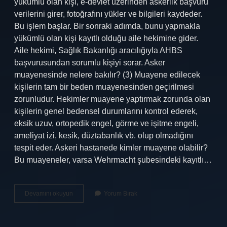
yükümlü olan kişi, e-devlet üzerinden askerlik başvuru
verilerini girer, fotoğrafını yükler ve bilgileri kaydeder.
Bu işlem başlar. Bir sonraki adımda, bunu yapmakla
yükümlü olan kişi kayıtlı olduğu aile hekimine gider.
Aile hekimi, Sağlık Bakanlığı aracılığıyla AHBS
başvurusundan sorumlu kişiyi sorar. Asker
muayenesinde nelere bakılır? (3) Muayene edilecek
kişilerin tam bir beden muayenesinden geçirilmesi
zorunludur. Hekimler muayene yaptırmak zorunda olan
kişilerin genel bedensel durumlarını kontrol ederek,
eksik uzuv, ortopedik engel, görme ve işitme engeli,
ameliyat izi, kesik, düztabanlık vb. olup olmadığını
tespit eder. Askeri hastanede kimler muayene olabilir?
Bu muayeneler, varsa Wehrmacht şubesindeki kayıtlı…
Askeri
Devamını okuyun
Yorum Bırak
Hastanede
Muayene
Nasıl