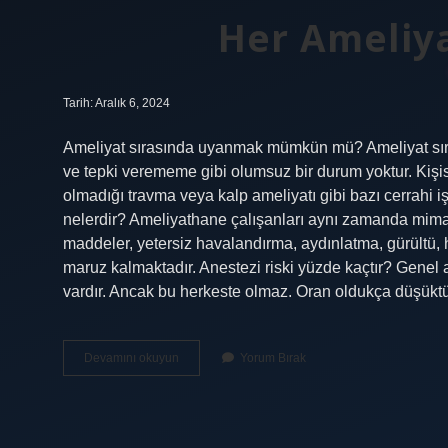
Her Ameliya
Tarih: Aralık 6, 2024
Ameliyat sırasında uyanmak mümkün mü? Ameliyat sıra
ve tepki verememe gibi olumsuz bir durum yoktur. Kişis
olmadığı travma veya kalp ameliyatı gibi bazı cerrahi iş
nelerdir? Ameliyathane çalışanları aynı zamanda mimari
maddeler, yetersiz havalandırma, aydınlatma, gürültü, hav
maruz kalmaktadır. Anestezi riski yüzde kaçtır? Genel an
vardır. Ancak bu herkeste olmaz. Oran oldukça düşüktü
Her
Devamını okuyun
Yorum Bırak
Ameliyatta
Risk
Var
Mı