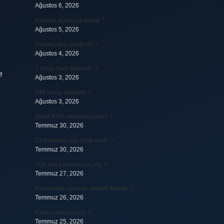
Ağustos 6, 2026
Kovacic maaşı ne kadar ?
Ağustos 5, 2026
Avantaj faul sayılır mı ?
Ağustos 4, 2026
7 Uzun Sure Nelerdir ?
e
Ağustos 3, 2026
340 hangi hesaptır ?
Ağustos 3, 2026
Şirket KDV nereden ödenir ?
Temmuz 30, 2026
23 baklavalı sac fiyatı nedir ?
Temmuz 30, 2026
Açık hava basıncı kaç hg ?
Temmuz 27, 2026
Kozmolojik kanıt ne demek felsefe ?
Temmuz 26, 2026
Kallavi kavun nasıl ?
Temmuz 25, 2026