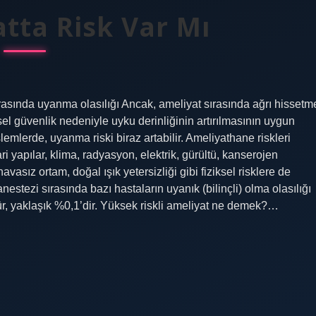
tta Risk Var Mı
sında uyanma olasılığı Ancak, ameliyat sırasında ağrı hissetm
el güvenlik nedeniyle uyku derinliğinin artırılmasının uygun
lemlerde, uyanma riski biraz artabilir. Ameliyathane riskleri
 yapılar, klima, radyasyon, elektrik, gürültü, kanserojen
asız ortam, doğal ışık yetersizliği gibi fiziksel risklere de
estezi sırasında bazı hastaların uyanık (bilinçli) olma olasılığı
r, yaklaşık %0,1’dir. Yüksek riskli ameliyat ne demek?…