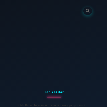
Sidebar
tulipbet
elexbett.net
Son Yazılar
Bobbi Brown hayvanlar üzerinde deney yapıyor mu ?