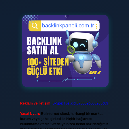
Reklam ve İletişim:
Skype: live:.cid.575569c608265c69
Yasal Uyarı:
Bu internet sitesi, herhangi bir marka,
kurum veya şahıs şirketi ile hiçbir bağlantısı
bulunmamaktadır. Sitede yalnızca kendi hazırladığımız