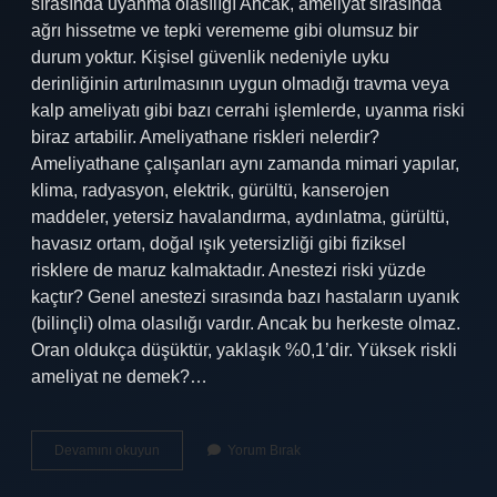
sırasında uyanma olasılığı Ancak, ameliyat sırasında
ağrı hissetme ve tepki verememe gibi olumsuz bir
durum yoktur. Kişisel güvenlik nedeniyle uyku
derinliğinin artırılmasının uygun olmadığı travma veya
kalp ameliyatı gibi bazı cerrahi işlemlerde, uyanma riski
biraz artabilir. Ameliyathane riskleri nelerdir?
Ameliyathane çalışanları aynı zamanda mimari yapılar,
klima, radyasyon, elektrik, gürültü, kanserojen
maddeler, yetersiz havalandırma, aydınlatma, gürültü,
havasız ortam, doğal ışık yetersizliği gibi fiziksel
risklere de maruz kalmaktadır. Anestezi riski yüzde
kaçtır? Genel anestezi sırasında bazı hastaların uyanık
(bilinçli) olma olasılığı vardır. Ancak bu herkeste olmaz.
Oran oldukça düşüktür, yaklaşık %0,1’dir. Yüksek riskli
ameliyat ne demek?…
Her
Devamını okuyun
Yorum Bırak
Ameliyatta
Risk