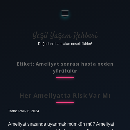
menüyü
aç
Anasayfa
Gizlilik Politikası
Yeşil Yaşam Rehberi
Doğadan ilham alan neşeli fikirler!
Yasal Uyarı
Hakkımızda
Etiket:
Ameliyat sonrası hasta neden
yürütülür
Her Ameliyatta Risk Var Mı
Tarih: Aralık 6, 2024
Ameliyat sırasında uyanmak mümkün mü? Ameliyat