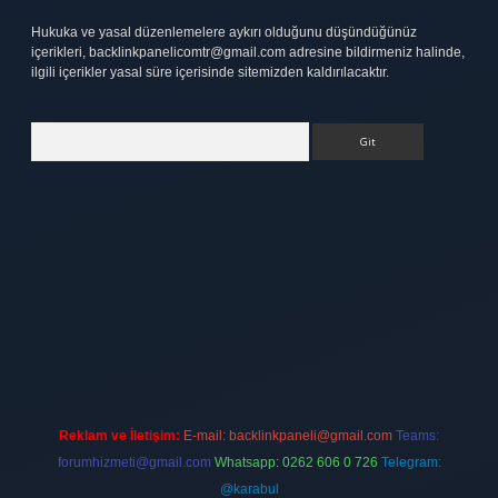
Hukuka ve yasal düzenlemelere aykırı olduğunu düşündüğünüz
içerikleri,
backlinkpanelicomtr@gmail.com
adresine bildirmeniz halinde,
ilgili içerikler yasal süre içerisinde sitemizden kaldırılacaktır.
Arama
tt.net
Reklam ve İletişim:
E-mail:
backlinkpaneli@gmail.com
Teams:
forumhizmeti@gmail.com
Whatsapp: 0262 606 0 726
Telegram:
@karabul