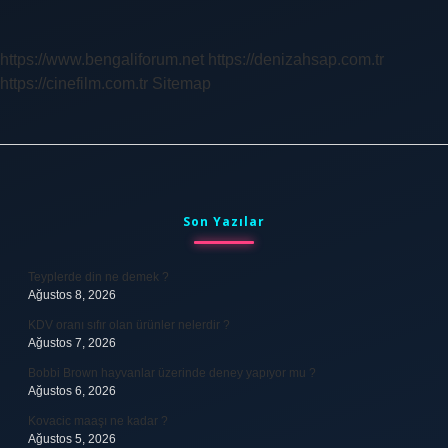
Var
Mı
https://www.bengaliforum.net
https://denizahsap.com.tr
https://cinefilm.com.tr
Sitemap
Sidebar
Son Yazılar
Teyplerde din ne demek ?
Ağustos 8, 2026
KDV oranı sıfır olan ürünler nelerdir ?
Ağustos 7, 2026
Bobbi Brown hayvanlar üzerinde deney yapıyor mu ?
Ağustos 6, 2026
Kovacic maaşı ne kadar ?
Ağustos 5, 2026