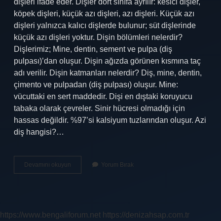
dişleri ifade eder. Dişler dört sınıfa ayrılır: kesici dişler,
köpek dişleri, küçük azı dişleri, azı dişleri. Küçük azı
dişleri yalnızca kalıcı dişlerde bulunur; süt dişlerinde
küçük azı dişleri yoktur. Dişin bölümleri nelerdir?
Dişlerimiz; Mine, dentin, sement ve pulpa (diş
pulpası)’dan oluşur. Dişin ağızda görünen kısmına taç
adı verilir. Dişin katmanları nelerdir? Diş, mine, dentin,
çimento ve pulpadan (diş pulpası) oluşur. Mine:
vücuttaki en sert maddedir. Dişi en dıştaki koruyucu
tabaka olarak çevreler. Sinir hücresi olmadığı için
hassas değildir. %97’si kalsiyum tuzlarından oluşur. Azi
diş hangisi?…
Dişin
Devamını okuyun
Yorum Bırak
Alt
Kısmına
Ne
Denir
https://www.bengaliforum.net
https://denizahsap.com.tr