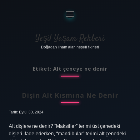
menüyü
aç
Anasayfa
Gizlilik Politikası
Yeşil Yaşam Rehberi
Doğadan ilham alan neşeli fikirler!
Yasal Uyarı
Hakkımızda
Etiket:
Alt çeneye ne denir
Dişin Alt Kısmına Ne Denir
Tarih: Eylül 30, 2024
Alt dişlere ne denir? “Maksiller” terimi üst çenedeki
dişleri ifade ederken, “mandibular” terimi alt çenedeki