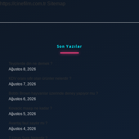
https://cinefilm.com.tr
Sitemap
Sidebar
Son Yazılar
Teyplerde din ne demek ?
Ağustos 8, 2026
KDV oranı sıfır olan ürünler nelerdir ?
Ağustos 7, 2026
Bobbi Brown hayvanlar üzerinde deney yapıyor mu ?
Ağustos 6, 2026
Kovacic maaşı ne kadar ?
Ağustos 5, 2026
Avantaj faul sayılır mı ?
Ağustos 4, 2026
7 Uzun Sure Nelerdir ?