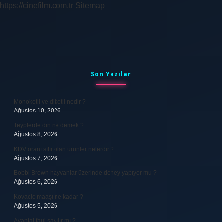
https://cinefilm.com.tr
Sitemap
Sidebar
Son Yazılar
Monokotil ve dikotil nedir ?
Ağustos 10, 2026
Teyplerde din ne demek ?
Ağustos 8, 2026
KDV oranı sıfır olan ürünler nelerdir ?
Ağustos 7, 2026
Bobbi Brown hayvanlar üzerinde deney yapıyor mu ?
Ağustos 6, 2026
Kovacic maaşı ne kadar ?
Ağustos 5, 2026
Avantaj faul sayılır mı ?