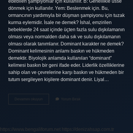
edebilen şampiyonlar için kullanılır. B: Genellikle üsse
dönmek için kullanılır. Yem: Beslenmek için. Bu,
ormancının yardımıyla bir düşman şampiyonu için tuzak
kurma eylemidir. İsale ne demek? İshal, emzirilen
bebeklerde 24 saat içinde üçten fazla sulu dışkılamanın
olması veya normalden daha sık ve sulu dışkılamanın
olması olarak tanımlanır. Dominant karakter ne demek?
Dominant kelimesinin anlamı baskın ve hükmeden
demektir. Biyolojik anlamda kullanılan “dominant”
kelimesi baskın bir geni ifade eder. Liderlik özelliklerine
sahip olan ve çevrelerine karşı baskın ve hükmeden bir
tutum sergileyen kişilere dominant denir. Liyal…
Ekalli
Devamını okuyun
Yorum Bırak
Ne
Demek
https://www.bengaliforum.net
https://denizahsap.com.tr