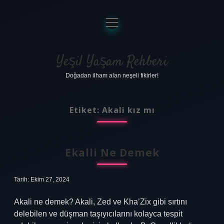
menüyü
aç
Anasayfa
Gizlilik Politikası
Yeşil Yaşam Rehberi
Doğadan ilham alan neşeli fikirler!
Yasal Uyarı
Hakkımızda
Etiket:
Akali kız mı
Ekalli Ne Demek
Tarih: Ekim 27, 2024
Akali ne demek? Akali, Zed ve Kha’Zix gibi sırtını
delebilen ve düşman taşıyıcılarını kolayca tespit