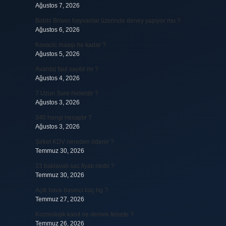
Ağustos 7, 2026
Bobbi Brown hayvanlar üzerinde deney yapıyor mu ?
Ağustos 6, 2026
Kovacic maaşı ne kadar ?
Ağustos 5, 2026
Avantaj faul sayılır mı ?
Ağustos 4, 2026
7 Uzun Sure Nelerdir ?
Ağustos 3, 2026
340 hangi hesaptır ?
Ağustos 3, 2026
Şirket KDV nereden ödenir ?
Temmuz 30, 2026
23 baklavalı sac fiyatı nedir ?
Temmuz 30, 2026
Açık hava basıncı kaç hg ?
Temmuz 27, 2026
Kozmolojik kanıt ne demek felsefe ?
Temmuz 26, 2026