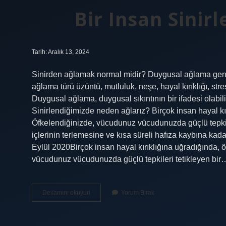
Bir Insan Sinir
Tarih: Aralık 13, 2024
Sinirden ağlamak normal midir? Duygusal ağlama genell
ağlama türü üzüntü, mutluluk, neşe, hayal kırıklığı, stre
Duygusal ağlama, duygusal sıkıntının bir ifadesi olabil
Sinirlendiğimizde neden ağlarız? Birçok insan hayal kı
Öfkelendiğinizde, vücudunuz vücudunuzda güçlü tepkiler
içlerinin terlemesine ve kısa süreli hafıza kaybına kadar
Eylül 2020Birçok insan hayal kırıklığına uğradığında, 
vücudunuz vücudunuzda güçlü tepkileri tetikleyen bir
Bir
Devamını okuyun
Yorum Bırak
Insan
Sinirlenince
Neden