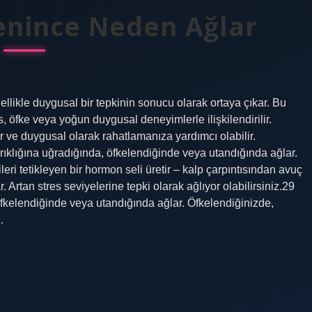
lenince Neden Ağlar
ikle duygusal bir tepkinin sonucu olarak ortaya çıkar. Bu
s, öfke veya yoğun duygusal deneyimlerle ilişkilendirilir.
ir ve duygusal olarak rahatlamanıza yardımcı olabilir.
rıklığına uğradığında, öfkelendiğinde veya utandığında ağlar.
i tetikleyen bir hormon seli üretir – kalp çarpıntısından avuç
. Artan stres seviyelerine tepki olarak ağlıyor olabilirsiniz.29
öfkelendiğinde veya utandığında ağlar. Öfkelendiğinizde,
…