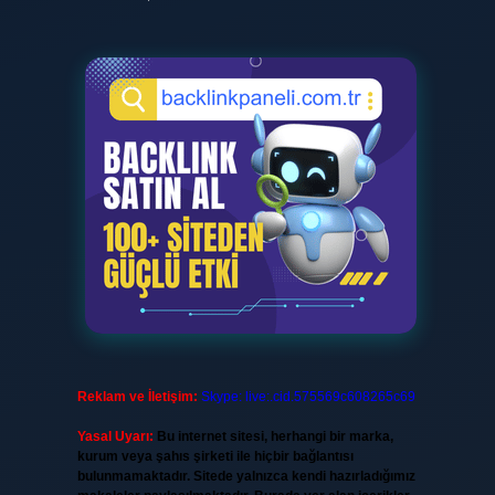
Reklam ve İletişim:
Skype: live:.cid.575569c608265c69
Yasal Uyarı:
Bu internet sitesi, herhangi bir marka,
kurum veya şahıs şirketi ile hiçbir bağlantısı
bulunmamaktadır. Sitede yalnızca kendi hazırladığımız