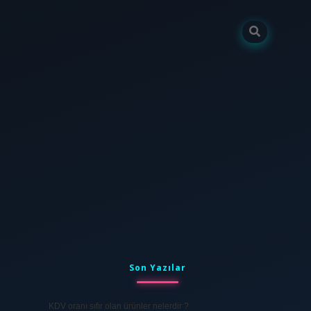
Sidebar
tulipbet
elexbett.net
Son Yazılar
KDV oranı sıfır olan ürünler nelerdir ?