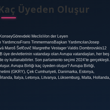
Kaç Üyeden Oluşur
KonseyGörevdeki MeclisVon der Leyen
n YardımcısıFrans TimmermansBaşkan YardımcılarıJosep
ová Maroš Šefčovič Margrethe Vestager Valdis Dombrovskis12
 üye devletlerinin vatandaşı olan Avrupa vatandaşları, her beş
 oy kullanabilirler. Son parlamento seçimi 2024’te gerçekleşti.
uşur. Avrupa Birliği kaç üyeden oluşur? Avrupa Birliği,
önetimi (GKRY), Çek Cumhuriyeti, Danimarka, Estonya,
rlanda, İtalya, Letonya, Litvanya, Lüksemburg, Malta, Hollanda,