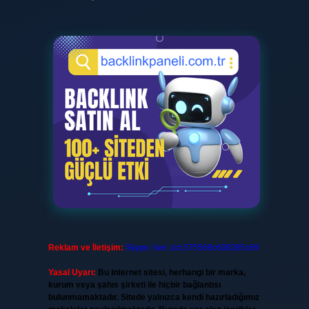
Reklam ve İletişim:
Skype: live:.cid.575569c608265c69
Yasal Uyarı:
Bu internet sitesi, herhangi bir marka,
kurum veya şahıs şirketi ile hiçbir bağlantısı
bulunmamaktadır. Sitede yalnızca kendi hazırladığımız