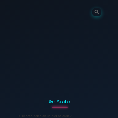
Sidebar
tulipbet
elexbett.net
Son Yazılar
KDV oranı sıfır olan ürünler nelerdir ?