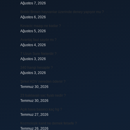
Ağustos 7, 2026
Bobbi Brown hayvanlar üzerinde deney yapıyor mu ?
Ağustos 6, 2026
Kovacic maaşı ne kadar ?
Ağustos 5, 2026
Avantaj faul sayılır mı ?
Ağustos 4, 2026
7 Uzun Sure Nelerdir ?
Ağustos 3, 2026
340 hangi hesaptır ?
Ağustos 3, 2026
Şirket KDV nereden ödenir ?
Temmuz 30, 2026
23 baklavalı sac fiyatı nedir ?
Temmuz 30, 2026
Açık hava basıncı kaç hg ?
Temmuz 27, 2026
Kozmolojik kanıt ne demek felsefe ?
Temmuz 26, 2026