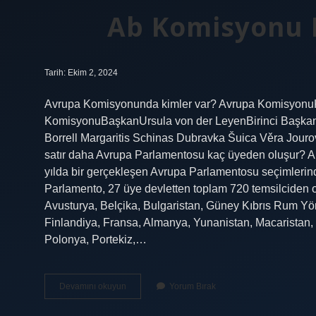
Ab Komisyonu 
Tarih: Ekim 2, 2024
Avrupa Komisyonunda kimler var? Avrupa Komisyonu
KomisyonuBaşkanUrsula von der LeyenBirinci Başka
Borrell Margaritis Schinas Dubravka Šuica Věra Jour
satır daha Avrupa Parlamentosu kaç üyeden oluşur? AB
yılda bir gerçekleşen Avrupa Parlamentosu seçimlerinde
Parlamento, 27 üye devletten toplam 720 temsilciden ol
Avusturya, Belçika, Bulgaristan, Güney Kıbrıs Rum Y
Finlandiya, Fransa, Almanya, Yunanistan, Macaristan, İ
Polonya, Portekiz,…
Ab
Devamını okuyun
Yorum Bırak
Komisyonu
Kaç