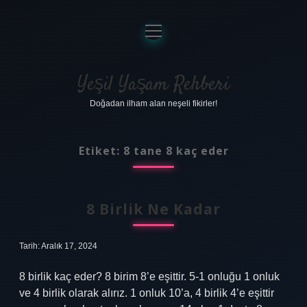
menüyü
aç
Anasayfa
Gizlilik Politikası
Yeşil Yaşam Rehberi
Doğadan ilham alan neşeli fikirler!
Yasal Uyarı
Hakkımızda
Etiket:
8 tane 8 kaç eder
8 Birlik Ne Kadar
Tarih: Aralık 17, 2024
8 birlik kaç eder? 8 birim 8’e eşittir. 5-1 onluğu 1 onluk
ve 4 birlik olarak alırız. 1 onluk 10’a, 4 birlik 4’e eşittir