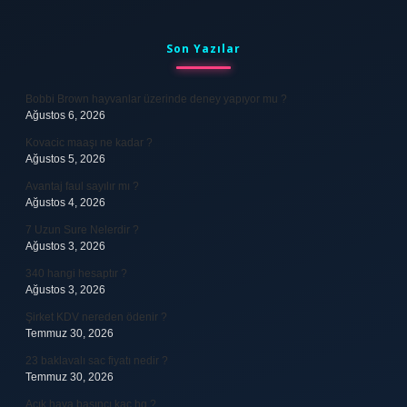
Sidebar
Son Yazılar
Bobbi Brown hayvanlar üzerinde deney yapıyor mu ?
Ağustos 6, 2026
Kovacic maaşı ne kadar ?
Ağustos 5, 2026
Avantaj faul sayılır mı ?
Ağustos 4, 2026
7 Uzun Sure Nelerdir ?
Ağustos 3, 2026
340 hangi hesaptır ?
Ağustos 3, 2026
Şirket KDV nereden ödenir ?
Temmuz 30, 2026
23 baklavalı sac fiyatı nedir ?
Temmuz 30, 2026
Açık hava basıncı kaç hg ?