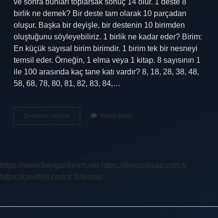
ve sonra bunları toplarsak sonuç 14 olur. 1 deste 8
birlik ne demek? Bir deste tam olarak 10 parçadan
oluşur. Başka bir deyişle, bir destenin 10 birimden
oluştuğunu söyleyebiliriz. 1 birlik ne kadar eder? Birim:
En küçük sayısal birim birimdir. 1 birim tek bir nesneyi
temsil eder. Örneğin, 1 elma veya 1 kitap. 8 sayısının 1
ile 100 arasında kaç tane katı vardır? 8, 18, 28, 38, 48,
58, 68, 78, 80, 81, 82, 83, 84,…
8
Devamını okuyun
Yorum Bırak
Birlik
Ne
Kadar
https://www.bengaliforum.net
https://denizahsap.com.tr
https://cinefilm.com.tr
Sitemap