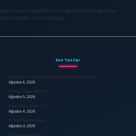
https://www.bengaliforum.net
https://denizahsap.com.tr
https://cinefilm.com.tr
Sitemap
Sidebar
Son Yazılar
Bobbi Brown hayvanlar üzerinde deney yapıyor mu ?
Ağustos 6, 2026
Kovacic maaşı ne kadar ?
Ağustos 5, 2026
Avantaj faul sayılır mı ?
Ağustos 4, 2026
7 Uzun Sure Nelerdir ?
Ağustos 3, 2026
340 hangi hesaptır ?