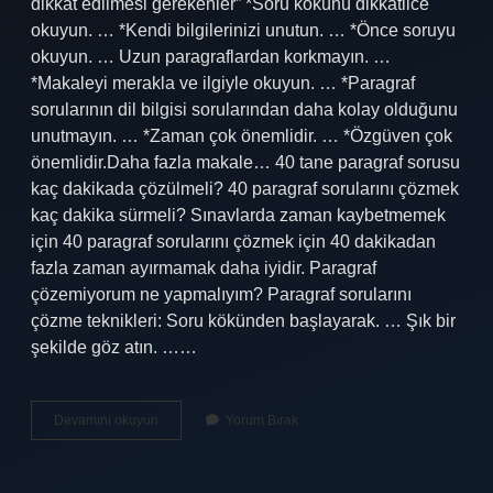
dikkat edilmesi gerekenler” *Soru kökünü dikkatlice
okuyun. … *Kendi bilgilerinizi unutun. … *Önce soruyu
okuyun. … Uzun paragraflardan korkmayın. …
*Makaleyi merakla ve ilgiyle okuyun. … *Paragraf
sorularının dil bilgisi sorularından daha kolay olduğunu
unutmayın. … *Zaman çok önemlidir. … *Özgüven çok
önemlidir.Daha fazla makale… 40 tane paragraf sorusu
kaç dakikada çözülmeli? 40 paragraf sorularını çözmek
kaç dakika sürmeli? Sınavlarda zaman kaybetmemek
için 40 paragraf sorularını çözmek için 40 dakikadan
fazla zaman ayırmamak daha iyidir. Paragraf
çözemiyorum ne yapmalıyım? Paragraf sorularını
çözme teknikleri: Soru kökünden başlayarak. … Şık bir
şekilde göz atın. ……
Paragraf
Devamını okuyun
Yorum Bırak
Taktikleri
Nelerdir