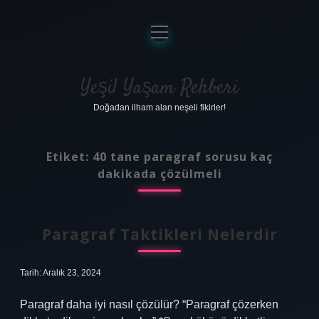
menüyü
aç
Anasayfa
Gizlilik Politikası
Yeşil Yaşam Rehberi
Doğadan ilham alan neşeli fikirler!
Yasal Uyarı
Hakkımızda
Etiket:
40 tane paragraf sorusu kaç
dakikada çözülmeli
Paragraf Taktikleri Nelerdir
Tarih: Aralık 23, 2024
Paragraf daha iyi nasıl çözülür? “Paragraf çözerken