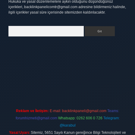
Hukuka ve yasal düzenlemelere aykırı olduğunu düşündüğünüz
içerikleri,
backlinkpanelicomtr@gmail.com
adresine bildirmeniz halinde,
ilgili içerikler yasal süre içerisinde sitemizden kaldırılacaktır.
Arama
tt.net
Reklam ve İletişim:
E-mail:
backlinkpaneli@gmail.com
Teams:
forumhizmeti@gmail.com
Whatsapp: 0262 606 0 726
Telegram:
@karabul
Yasal Uyarı:
Sitemiz, 5651 Sayılı Kanun gereğince Bilgi Teknolojileri ve