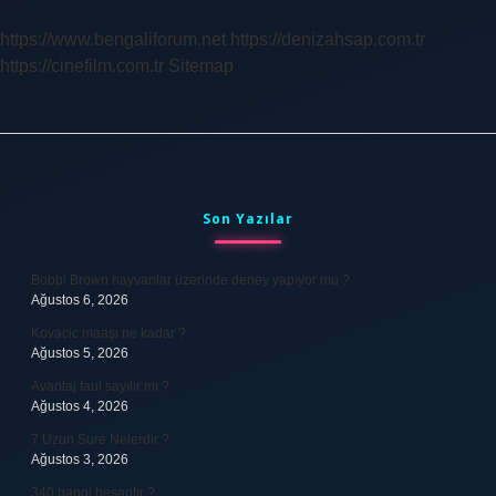
Yaşında
Olmalı
https://www.bengaliforum.net
https://denizahsap.com.tr
https://cinefilm.com.tr
Sitemap
Sidebar
Son Yazılar
Bobbi Brown hayvanlar üzerinde deney yapıyor mu ?
Ağustos 6, 2026
Kovacic maaşı ne kadar ?
Ağustos 5, 2026
Avantaj faul sayılır mı ?
Ağustos 4, 2026
7 Uzun Sure Nelerdir ?
Ağustos 3, 2026
340 hangi hesaptır ?