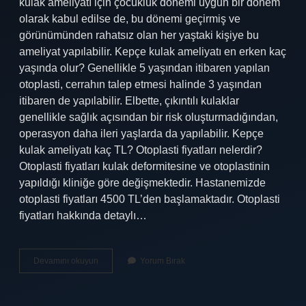
kulak ameliyatı için çocukluk dönemi uygun bir dönem
olarak kabul edilse de, bu dönemi geçirmiş ve
görünümünden rahatsız olan her yaştaki kişiye bu
ameliyat yapılabilir. Kepçe kulak ameliyatı en erken kaç
yaşında olur? Genellikle 5 yaşından itibaren yapılan
otoplasti, cerrahın talep etmesi halinde 3 yaşından
itibaren de yapılabilir. Elbette, çıkıntılı kulaklar
genellikle sağlık açısından bir risk oluşturmadığından,
operasyon daha ileri yaşlarda da yapılabilir. Kepçe
kulak ameliyatı kaç TL? Otoplasti fiyatları nelerdir?
Otoplasti fiyatları kulak deformitesine ve otoplastinin
yapıldığı kliniğe göre değişmektedir. Hastanemizde
otoplasti fiyatları 4500 TL’den başlamaktadır. Otoplasti
fiyatları hakkında detaylı…
Kepçe
Devamını okuyun
Yorum Bırak
Kulak
Ameliyatı
Kaç