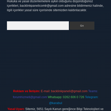
Hukuka ve yasal düzenlemelere aykırı olduğunu düşündüğünüz
içerikleri,
backlinkpanelicomtr@gmail.com
adresine bildirmeniz halinde,
ilgili içerikler yasal süre içerisinde sitemizden kaldırılacaktır.
Arama
bett.net
Reklam ve İletişim:
E-mail:
backlinkpaneli@gmail.com
Teams:
forumhizmeti@gmail.com
Whatsapp: 0262 606 0 726
Telegram:
@karabul
Yasal Uyarı:
Sitemiz, 5651 Sayılı Kanun gereğince Bilgi Teknolojileri ve