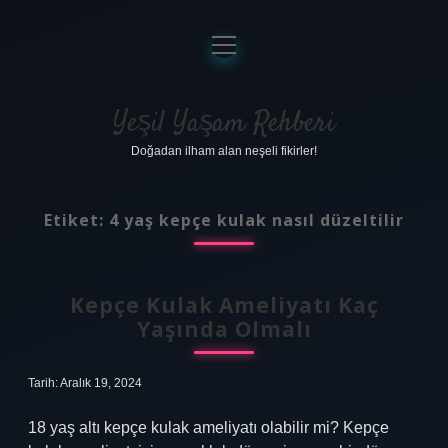
menüyü
aç
Anasayfa
Gizlilik Politikası
Yeşil Yaşam Rehberi
Doğadan ilham alan neşeli fikirler!
Yasal Uyarı
Hakkımızda
Etiket:
4 yaş kepçe kulak nasıl düzeltilir
Kepçe Kulak Ameliyatı Kaç
Yaşında Olmalı
Tarih: Aralık 19, 2024
18 yaş altı kepçe kulak ameliyatı olabilir mi? Kepçe