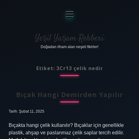
menüyü
aç
Anasayfa
Gizlilik Politikası
Yeşil Yaşam Rehberi
Doğadan ilham alan neşeli fikirler!
Yasal Uyarı
Hakkımızda
Etiket:
3Cr13 çelik nedir
Bıçak Hangi Demirden Yapılır
Tarih: Şubat 11, 2025
Bıçakta hangi çelik kullanılır? Bıçaklar için genellikle
plastik, ahşap ve paslanmaz çelik saplar tercih edilir.