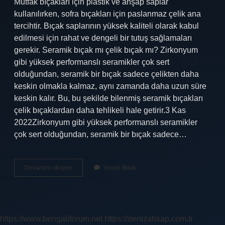
Mutfak bıçakları için plastik ve ahşap saplar
kullanılırken, sofra bıçakları için paslanmaz çelik ana
tercihtir. Bıçak saplarının yüksek kaliteli olarak kabul
edilmesi için rahat ve dengeli bir tutuş sağlamaları
gerekir. Seramik bıçak mı çelik bıçak mı? Zirkonyum
gibi yüksek performanslı seramikler çok sert
olduğundan, seramik bir bıçak sadece çelikten daha
keskin olmakla kalmaz, aynı zamanda daha uzun süre
keskin kalır. Bu, bu şekilde bilenmiş seramik bıçakları
çelik bıçaklardan daha tehlikeli hale getirir.3 Kas
2022Zirkonyum gibi yüksek performanslı seramikler
çok sert olduğundan, seramik bir bıçak sadece…
Bıçak
Devamını okuyun
Yorum Bırak
Hangi
Demirden
Yapılır
https://www.bengaliforum.net
https://denizahsap.com.tr