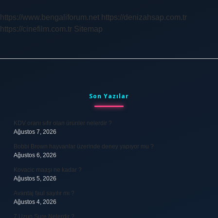
https://www.bengaliforum.net
https://denizahsap.com.tr
https://cinefilm.com.tr
Sitemap
Sidebar
Son Yazılar
KDV oranı sıfır olan ürünler nelerdir ?
Ağustos 7, 2026
Bobbi Brown hayvanlar üzerinde deney yapıyor mu ?
Ağustos 6, 2026
Kovacic maaşı ne kadar ?
Ağustos 5, 2026
Avantaj faul sayılır mı ?
Ağustos 4, 2026
7 Uzun Sure Nelerdir ?