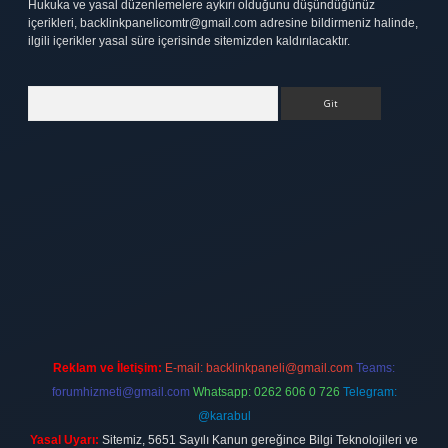
Hukuka ve yasal düzenlemelere aykırı olduğunu düşündüğünüz
içerikleri,
backlinkpanelicomtr@gmail.com
adresine bildirmeniz halinde,
ilgili içerikler yasal süre içerisinde sitemizden kaldırılacaktır.
Arama
ett.net
Reklam ve İletişim:
E-mail:
backlinkpaneli@gmail.com
Teams:
forumhizmeti@gmail.com
Whatsapp: 0262 606 0 726
Telegram:
@karabul
Yasal Uyarı:
Sitemiz, 5651 Sayılı Kanun gereğince Bilgi Teknolojileri ve