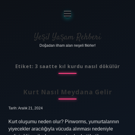
menüyü
aç
Anasayfa
Gizlilik Politikası
Yeşil Yaşam Rehberi
Doğadan ilham alan neşeli fikirler!
Yasal Uyarı
Hakkımızda
Etiket:
3 saatte kıl kurdu nasıl dökülür
Kurt Nasıl Meydana Gelir
Tarih: Aralık 21, 2024
Kurt oluşumu neden olur? Pinworms, yumurtalarının
yiyecekler aracılığıyla vücuda alınması nedeniyle