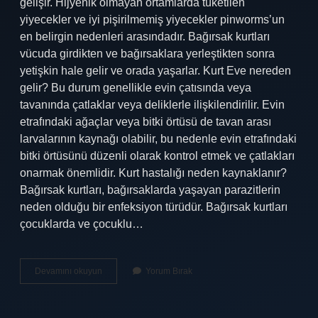
gelişir. Hijyenik olmayan ortamlarda tüketilen
yiyecekler ve iyi pişirilmemiş yiyecekler pinworms’un
en belirgin nedenleri arasındadır. Bağırsak kurtları
vücuda girdikten ve bağırsaklara yerleştikten sonra
yetişkin hale gelir ve orada yaşarlar. Kurt Eve nereden
gelir? Bu durum genellikle evin çatısında veya
tavanında çatlaklar veya deliklerle ilişkilendirilir. Evin
etrafındaki ağaçlar veya bitki örtüsü de tavan arası
larvalarının kaynağı olabilir, bu nedenle evin etrafındaki
bitki örtüsünü düzenli olarak kontrol etmek ve çatlakları
onarmak önemlidir. Kurt hastalığı neden kaynaklanır?
Bağırsak kurtları, bağırsaklarda yaşayan parazitlerin
neden olduğu bir enfeksiyon türüdür. Bağırsak kurtları
çocuklarda ve çocuklu…
Kurt
Devamını okuyun
Yorum Bırak
Nasıl
Meydana
Gelir