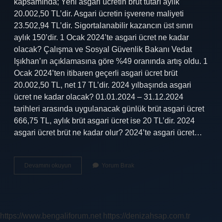
kapsamında; Yeni asgari ücretin brüt tutarı aylık
20.002,50 TL’dir. Asgari ücretin işverene maliyeti
23.502,94 TL’dir. Sigortalanabilir kazancın üst sınırı
aylık 150’dir. 1 Ocak 2024’te asgari ücret ne kadar
olacak? Çalışma ve Sosyal Güvenlik Bakanı Vedat
Işıkhan’ın açıklamasına göre %49 oranında artış oldu. 1
Ocak 2024’ten itibaren geçerli asgari ücret brüt
20.002,50 TL, net 17 TL’dir. 2024 yılbaşında asgari
ücret ne kadar olacak? 01.01.2024 – 31.12.2024
tarihleri ​​arasında uygulanacak günlük brüt asgari ücret
666,75 TL, aylık brüt asgari ücret ise 20 TL’dir. 2024
asgari ücret brüt ne kadar olur? 2024’te asgari ücret…
Şu
Devamını okuyun
Yorum Bırak
Anki
Asgari
Ücret
Ne
Kadar
https://www.bengaliforum.net
https://denizahsap.com.tr
Oldu