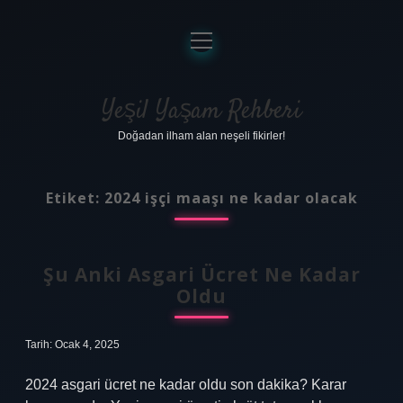
menüyü
aç
Anasayfa
Gizlilik Politikası
Yeşil Yaşam Rehberi
Doğadan ilham alan neşeli fikirler!
Yasal Uyarı
Hakkımızda
Etiket:
2024 işçi maaşı ne kadar olacak
Şu Anki Asgari Ücret Ne Kadar
Oldu
Tarih: Ocak 4, 2025
2024 asgari ücret ne kadar oldu son dakika? Karar