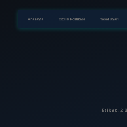
Anasayfa
Gizlilik Politikası
Yasal Uyarı
Etiket:
2 