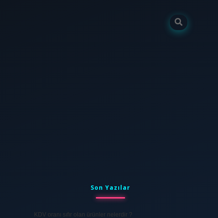
Sidebar
tulipbet
elexbett.net
Son Yazılar
KDV oranı sıfır olan ürünler nelerdir ?