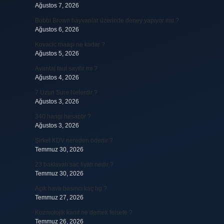
Ağustos 7, 2026
Bobbi Brown hayvanlar üzerinde deney yapıyor mu ?
Ağustos 6, 2026
Kovacic maaşı ne kadar ?
Ağustos 5, 2026
Avantaj faul sayılır mı ?
Ağustos 4, 2026
7 Uzun Sure Nelerdir ?
Ağustos 3, 2026
340 hangi hesaptır ?
Ağustos 3, 2026
Şirket KDV nereden ödenir ?
Temmuz 30, 2026
23 baklavalı sac fiyatı nedir ?
Temmuz 30, 2026
Açık hava basıncı kaç hg ?
Temmuz 27, 2026
Kozmolojik kanıt ne demek felsefe ?
Temmuz 26, 2026