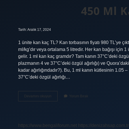
450 Ml 
Tarih: Aralık 17, 2024
1 ünite kan kaç TL? Kan torbasının fiyatı 980 TL’ye çık
ml/kg’dır veya ortalama 5 litredir. Her kan bağışı için 1
gelir. 1 ml kan kaç gramdır? Tam kanın 37°C’deki özgül 
plazmanın 4 ve 37°C’deki özgül ağırlığı) ve Quora’daki
kadar ağırlığındadır?). Bu, 1 ml kanın kütlesinin 1.05
37°C’deki özgül ağırlığı…
450
Devamını okuyun
Yorum Bırak
Ml
Kan
Ne
Kadar
https://www.bengaliforum.net
https://denizahsap.com.tr