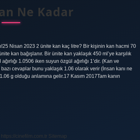
Kan Ne Kadar
tı!25 Nisan 2023 2 ünite kan kaç litre? Bir kişinin kan hacmi 70
 ünite kan bağışlanır. Bir ünite kan yaklaşık 450 ml’ye karşılık
ağırlığı 1.0506 iken suyun özgül ağırlığı 1’dir. (Kan ve
 bazı cevaplar bunu yaklaşık 1.06 olarak verir (İnsan kanı ne
 – 1.06 g olduğu anlamına gelir.17 Kasım 2017Tam kanın
https://cinefilm.com.tr
Sitemap