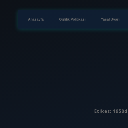
Anasayfa
Gizlilik Politikası
Yasal Uyarı
Etiket:
1950d