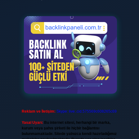
Reklam ve İletişim:
Skype: live:.cid.575569c608265c69
Yasal Uyarı:
Bu internet sitesi, herhangi bir marka,
kurum veya şahıs şirketi ile hiçbir bağlantısı
bulunmamaktadır. Sitede yalnızca kendi hazırladığımız