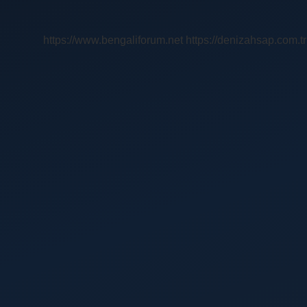
Arasında
Kim
Cumhurbaşkanlığı
https://www.bengaliforum.net
https://denizahsap.com.tr
Yapmıştır