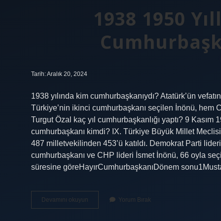
1938 1950 Yıl
Cumhurbaşka
Tarih: Aralık 20, 2024
1938 yılında kim cumhurbaşkanıydı? Atatürk’ün vefatın
Türkiye’nin ikinci cumhurbaşkanı seçilen İnönü, hem
Turgut Özal kaç yıl cumhurbaşkanlığı yaptı? 9 Kasım
cumhurbaşkanı kimdi? IX. Türkiye Büyük Millet Meclis
487 milletvekilinden 453’ü katıldı. Demokrat Parti lide
cumhurbaşkanı ve CHP lideri İsmet İnönü, 66 oyla seç
süresine göreHayırCumhurbaşkanıDönem sonu1Musta
1938
Devamını okuyun
Yorum Bırak
1950
Yılları