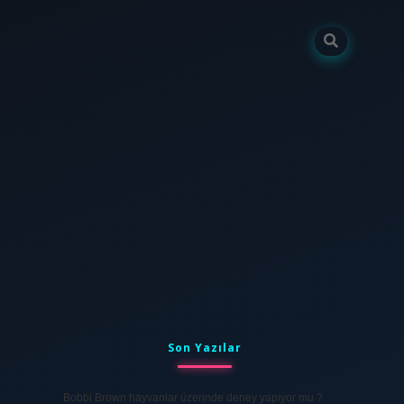
Sidebar
tulipbet
elexbett.net
Son Yazılar
Bobbi Brown hayvanlar üzerinde deney yapıyor mu ?