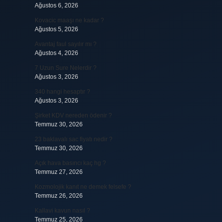
Ağustos 6, 2026
Kovacic maaşı ne kadar ?
Ağustos 5, 2026
Avantaj faul sayılır mı ?
Ağustos 4, 2026
7 Uzun Sure Nelerdir ?
Ağustos 3, 2026
340 hangi hesaptır ?
Ağustos 3, 2026
Şirket KDV nereden ödenir ?
Temmuz 30, 2026
23 baklavalı sac fiyatı nedir ?
Temmuz 30, 2026
Açık hava basıncı kaç hg ?
Temmuz 27, 2026
Kozmolojik kanıt ne demek felsefe ?
Temmuz 26, 2026
Kallavi kavun nasıl ?
Temmuz 25, 2026