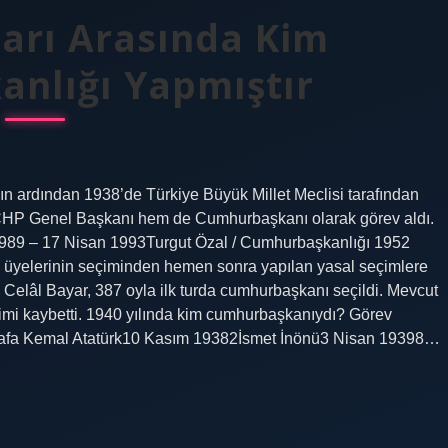
ları Arasında Kim
nlığı Yapmıştır
ın ardından 1938’de Türkiye Büyük Millet Meclisi tarafından
 CHP Genel Başkanı hem de Cumhurbaşkanı olarak görev aldı.
 1989 – 17 Nisan 1993Turgut Özal / Cumhurbaşkanlığı 1952
i üyelerinin seçiminden hemen sonra yapılan yasal seçimlere
ri Celâl Bayar, 387 oyla ilk turda cumhurbaşkanı seçildi. Mevcut
imi kaybetti. 1940 yılında kim cumhurbaşkanıydı? Görev
fa Kemal Atatürk10 Kasım 19382İsmet İnönü3 Nisan 19398…