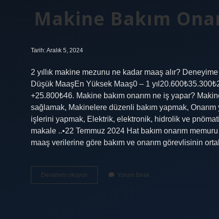
Makine Bakım Onar
Tarih: Aralık 5, 2024
2 yıllık makine mezunu ne kadar maaş alır? Deneyi
Düşük MaaşEn Yüksek Maaş0 – 1 yıl20.600₺35.300₺2 –
+25.800₺46. Makine bakım onarım ne iş yapar? Makine b
sağlamak, Makinelere düzenli bakım yapmak, Onarım 
işlerini yapmak, Elektrik, elektronik, hidrolik ve pnöm
makale ..•22 Temmuz 2024 Hat bakım onarım memuru ne 
maaş verilerine göre bakım ve onarım görevlisinin or
Makine
Devamını okuyun
Yorum Bırak
Bakım
Onarım
Ne
Kadar
Maaş