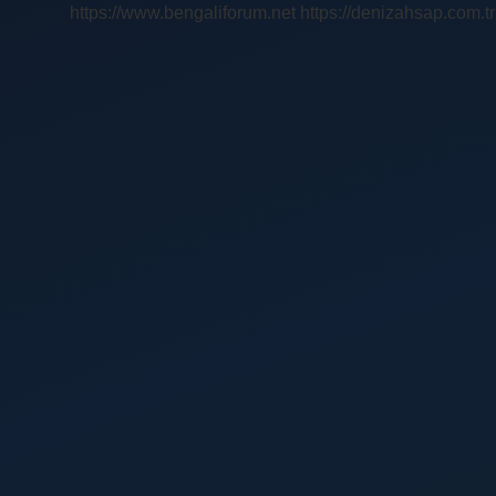
https://www.bengaliforum.net
https://denizahsap.com.tr
Alır