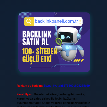
Reklam ve İletişim:
Skype: live:.cid.575569c608265c69
Yasal Uyarı:
Bu internet sitesi, herhangi bir marka,
kurum veya şahıs şirketi ile hiçbir bağlantısı
bulunmamaktadır. Sitede yalnızca kendi hazırladığımız