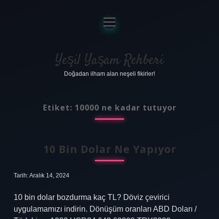
menüyü
aç
Anasayfa
Gizlilik Politikası
Yeşil Yaşam Rehberi
Doğadan ilham alan neşeli fikirler!
Yasal Uyarı
Hakkımızda
Etiket:
10000 ne kadar tutuyor
10 Bin Dolar Ne Yapıyor
Tarih: Aralık 14, 2024
10 bin dolar bozdurma kaç TL? Döviz çevirici
uygulamamızı indirin. Dönüşüm oranları ABD Doları /