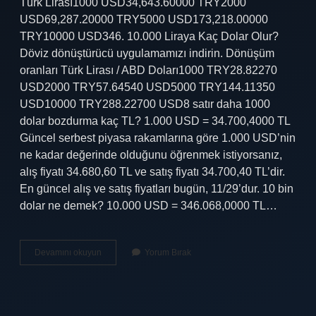
Türk Lirası1000 USD34,643.60000 TRY2000
USD69,287.20000 TRY5000 USD173,218.00000
TRY10000 USD346. 10.000 Liraya Kaç Dolar Olur?
Döviz dönüştürücü uygulamamızı indirin. Dönüşüm
oranları Türk Lirası / ABD Doları1000 TRY28.82270
USD2000 TRY57.64540 USD5000 TRY144.11350
USD10000 TRY288.22700 USD8 satır daha 1000
dolar bozdurma kaç TL? 1.000 USD = 34.700,4000 TL
Güncel serbest piyasa rakamlarına göre 1.000 USD’nin
ne kadar değerinde olduğunu öğrenmek istiyorsanız,
alış fiyatı 34.680,60 TL ve satış fiyatı 34.700,40 TL’dir.
En güncel alış ve satış fiyatları bugün, 11/29’dur. 10 bin
dolar ne demek? 10.000 USD = 346.068,0000 TL…
10
Devamını okuyun
Yorum Bırak
Bin
Dolar
Ne
Yapıyor