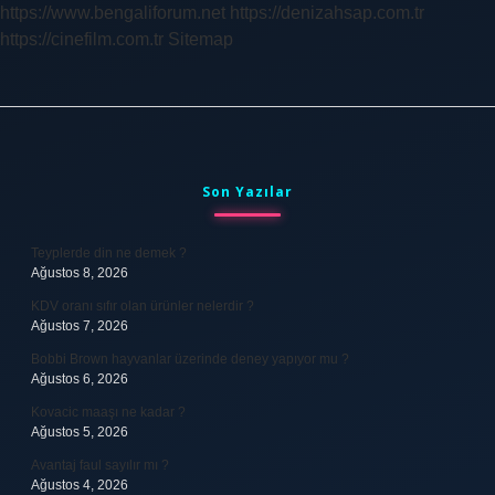
https://www.bengaliforum.net
https://denizahsap.com.tr
https://cinefilm.com.tr
Sitemap
Sidebar
Son Yazılar
Teyplerde din ne demek ?
Ağustos 8, 2026
KDV oranı sıfır olan ürünler nelerdir ?
Ağustos 7, 2026
Bobbi Brown hayvanlar üzerinde deney yapıyor mu ?
Ağustos 6, 2026
Kovacic maaşı ne kadar ?
Ağustos 5, 2026
Avantaj faul sayılır mı ?
Ağustos 4, 2026