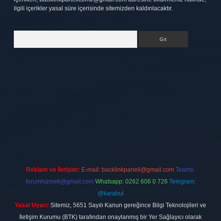
ilgili içerikler yasal süre içerisinde sitemizden kaldırılacaktır.
Arama
bet
elexbett.net
Reklam ve İletişim:
E-mail:
backlinkpaneli@gmail.com
Teams:
forumhizmeti@gmail.com
Whatsapp: 0262 606 0 726
Telegram:
@karabul
Yasal Uyarı:
Sitemiz, 5651 Sayılı Kanun gereğince Bilgi Teknolojileri ve
İletişim Kurumu (BTK) tarafından onaylanmış bir Yer Sağlayıcı olarak