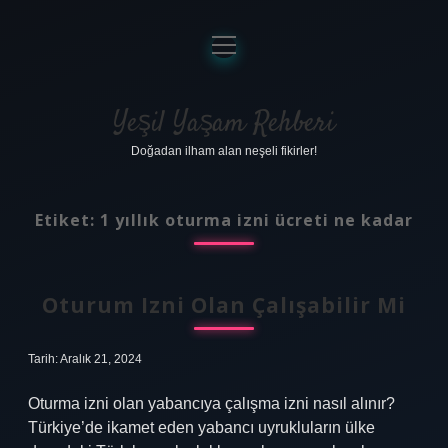
menüyü
aç
Anasayfa
Gizlilik Politikası
Yeşil Yaşam Rehberi
Doğadan ilham alan neşeli fikirler!
Yasal Uyarı
Hakkımızda
Etiket:
1 yıllık oturma izni ücreti ne kadar
Oturum Izni Olan Çalışabilir Mi
Tarih: Aralık 21, 2024
Oturma izni olan yabancıya çalışma izni nasıl alınır?
Türkiye’de ikamet eden yabancı uyrukluların ülke