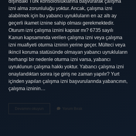
dışındaki Türk konsolosluklarına başvurarak çalışma
izni alma zorunluluğu yoktur. Ancak, çalışma izni
alabilmek için bu yabancı uyrukluların en az altı ay
geçerli ikamet iznine sahip olması gerekmektedir.
Oturum izni çalışma iznini kapsar mı? 6735 sayılı
Kanun kapsamında verilen çalışma izni veya çalışma
izni muafiyeti oturma izninin yerine geçer. Mülteci veya
ikincil koruma statüsünde olmayan yabancı uyrukluların
herhangi bir nedenle oturma izni varsa, yabancı
uyruklunun çalışma hakkı yoktur. Yabancı çalışma izni
onaylandıktan sonra işe giriş ne zaman yapılır? Yurt
içinden yapılan çalışma izni başvurularında yabancının,
çalışma izninin…
Oturum
Devamını okuyun
Yorum Bırak
Izni
Olan
Çalışabilir
Mi