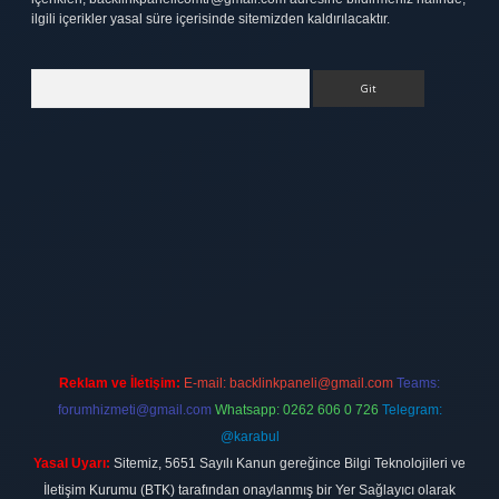
ilgili içerikler yasal süre içerisinde sitemizden kaldırılacaktır.
Arama
tt.net
Reklam ve İletişim:
E-mail:
backlinkpaneli@gmail.com
Teams:
forumhizmeti@gmail.com
Whatsapp: 0262 606 0 726
Telegram:
@karabul
Yasal Uyarı:
Sitemiz, 5651 Sayılı Kanun gereğince Bilgi Teknolojileri ve
İletişim Kurumu (BTK) tarafından onaylanmış bir Yer Sağlayıcı olarak