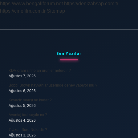
https://www.bengaliforum.net
https://denizahsap.com.tr
https://cinefilm.com.tr
Sitemap
Sidebar
Son Yazılar
KDV oranı sıfır olan ürünler nelerdir ?
Ağustos 7, 2026
Bobbi Brown hayvanlar üzerinde deney yapıyor mu ?
Ağustos 6, 2026
Kovacic maaşı ne kadar ?
Ağustos 5, 2026
Avantaj faul sayılır mı ?
Ağustos 4, 2026
7 Uzun Sure Nelerdir ?
Ağustos 3, 2026