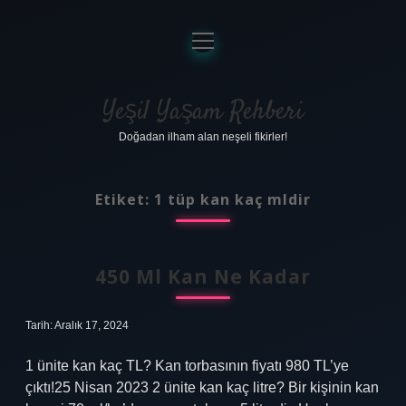
menüyü
aç
Anasayfa
Gizlilik Politikası
Yeşil Yaşam Rehberi
Doğadan ilham alan neşeli fikirler!
Yasal Uyarı
Hakkımızda
Etiket:
1 tüp kan kaç mldir
450 Ml Kan Ne Kadar
Tarih: Aralık 17, 2024
1 ünite kan kaç TL? Kan torbasının fiyatı 980 TL’ye
çıktı!25 Nisan 2023 2 ünite kan kaç litre? Bir kişinin kan