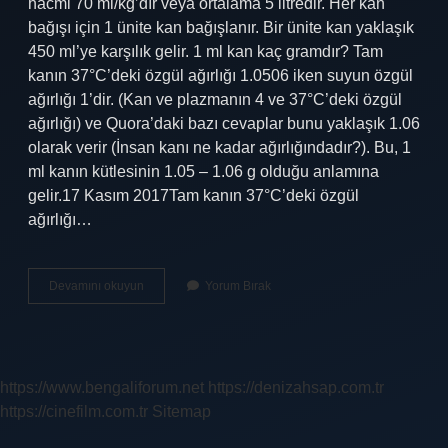
hacmi 70 ml/kg’dır veya ortalama 5 litredir. Her kan
bağışı için 1 ünite kan bağışlanır. Bir ünite kan yaklaşık
450 ml’ye karşılık gelir. 1 ml kan kaç gramdır? Tam
kanın 37°C’deki özgül ağırlığı 1.0506 iken suyun özgül
ağırlığı 1’dir. (Kan ve plazmanın 4 ve 37°C’deki özgül
ağırlığı) ve Quora’daki bazı cevaplar bunu yaklaşık 1.06
olarak verir (İnsan kanı ne kadar ağırlığındadır?). Bu, 1
ml kanın kütlesinin 1.05 – 1.06 g olduğu anlamına
gelir.17 Kasım 2017Tam kanın 37°C’deki özgül
ağırlığı…
450
Devamını okuyun
Yorum Bırak
Ml
Kan
Ne
Kadar
https://www.bengaliforum.net
https://denizahsap.com.tr
https://cinefilm.com.tr
Sitemap