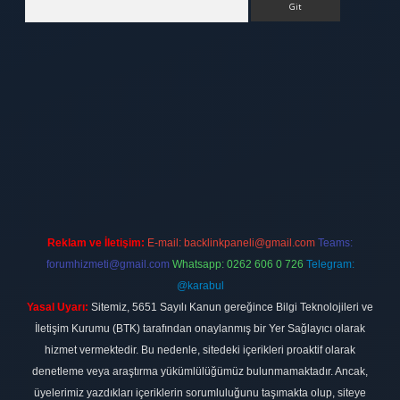
ett.net
Reklam ve İletişim:
E-mail:
backlinkpaneli@gmail.com
Teams:
forumhizmeti@gmail.com
Whatsapp: 0262 606 0 726
Telegram:
@karabul
Yasal Uyarı:
Sitemiz, 5651 Sayılı Kanun gereğince Bilgi Teknolojileri ve
İletişim Kurumu (BTK) tarafından onaylanmış bir Yer Sağlayıcı olarak
hizmet vermektedir. Bu nedenle, sitedeki içerikleri proaktif olarak
denetleme veya araştırma yükümlülüğümüz bulunmamaktadır. Ancak,
üyelerimiz yazdıkları içeriklerin sorumluluğunu taşımakta olup, siteye