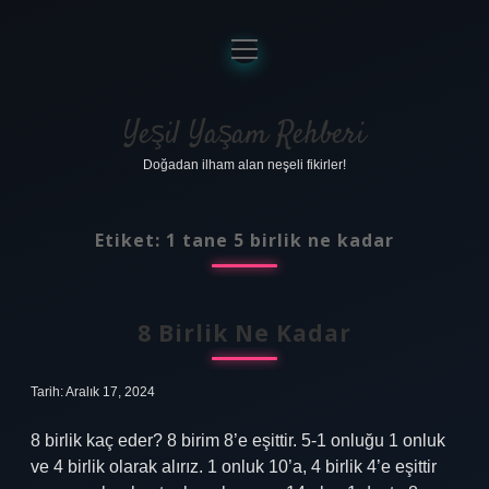
menüyü
aç
Anasayfa
Gizlilik Politikası
Yeşil Yaşam Rehberi
Doğadan ilham alan neşeli fikirler!
Yasal Uyarı
Hakkımızda
Etiket:
1 tane 5 birlik ne kadar
8 Birlik Ne Kadar
Tarih: Aralık 17, 2024
8 birlik kaç eder? 8 birim 8’e eşittir. 5-1 onluğu 1 onluk
ve 4 birlik olarak alırız. 1 onluk 10’a, 4 birlik 4’e eşittir