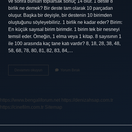
ve sonra bunları toplarsak sonuç 14 olur. 1 deste 8
birlik ne demek? Bir deste tam olarak 10 parçadan
oluşur. Başka bir deyişle, bir destenin 10 birimden
oluştuğunu söyleyebiliriz. 1 birlik ne kadar eder? Birim:
En küçük sayısal birim birimdir. 1 birim tek bir nesneyi
temsil eder. Örneğin, 1 elma veya 1 kitap. 8 sayısının 1
ile 100 arasında kaç tane katı vardır? 8, 18, 28, 38, 48,
58, 68, 78, 80, 81, 82, 83, 84,…
8
Devamını okuyun
Yorum Bırak
Birlik
Ne
Kadar
https://www.bengaliforum.net
https://denizahsap.com.tr
https://cinefilm.com.tr
Sitemap