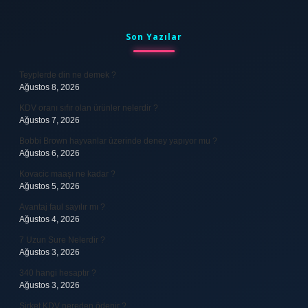
Sidebar
Son Yazılar
Teyplerde din ne demek ?
Ağustos 8, 2026
KDV oranı sıfır olan ürünler nelerdir ?
Ağustos 7, 2026
Bobbi Brown hayvanlar üzerinde deney yapıyor mu ?
Ağustos 6, 2026
Kovacic maaşı ne kadar ?
Ağustos 5, 2026
Avantaj faul sayılır mı ?
Ağustos 4, 2026
7 Uzun Sure Nelerdir ?
Ağustos 3, 2026
340 hangi hesaptır ?
Ağustos 3, 2026
Şirket KDV nereden ödenir ?