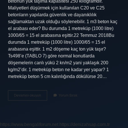
betonun yük taşıma kapasitesi 250 kilogramdır.
Maliyetleri düşürmek için kullanılan C20 ve C25
betonların yapılarda güvenlik ve dayanıklılık
sağlamaktan uzak olduğu söylenebilir. 1 m3 beton kaç
el arabası eder? Bu durumda 1 metreküp (1000 litre)
1000/65 = 15 el arabasına eşittir.22 Temmuz 2018Bu
durumda 1 metreküp (1000 litre) 1000/65 = 15 el
arabasına eşittir. 1 m2 döşeme kaç ton yük taşır?
Ts498’e (TABLO 7) göre normal konutlarda
döşemelerin canlı yükü 2 kn/m2 yani yaklaşık 200
kg/m2’dir. 1 metreküp beton ne kadar yer yapar? 1
metreküp beton 5 cm kalınlığında dökülürse 20…
1M3
Devamını okuyun
Yorum Bırak
Beton
Ne
Kadar
Yük
Taşır
https://www.bengaliforum.net
https://denizahsap.com.tr