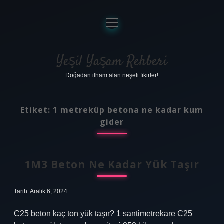
menüyü
aç
Anasayfa
Gizlilik Politikası
Yeşil Yaşam Rehberi
Doğadan ilham alan neşeli fikirler!
Yasal Uyarı
Hakkımızda
Etiket:
1 metreküp betona ne kadar kum
gider
1M3 Beton Ne Kadar Yük Taşır
Tarih: Aralık 6, 2024
C25 beton kaç ton yük taşır? 1 santimetrekare C25