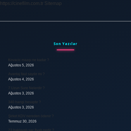
https://cinefilm.com.tr
Sitemap
Sidebar
Son Yazılar
Kovacic maaşı ne kadar ?
Ağustos 5, 2026
Avantaj faul sayılır mı ?
Ağustos 4, 2026
7 Uzun Sure Nelerdir ?
Ağustos 3, 2026
340 hangi hesaptır ?
Ağustos 3, 2026
Şirket KDV nereden ödenir ?
Temmuz 30, 2026
23 baklavalı sac fiyatı nedir ?