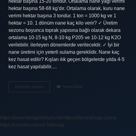
hektar başına 15-20 tondur. Ortalama nane yağı verimi
hektar başına 58-68 kg’dır. Ortalama olarak, kuru nane
verimi hektar başına 3 tondur. 1 ton = 1000 kg ve 1
hektar = 10. 1 dönüm nane kaç kilo verir? ✓ Üretim
sezonu boyunca toprak yapısına bağlı olarak dekara
ortalama 10-15 kg N, 8-10 kg P205 ve 10-12 kg K2O
verilebilir. ilerleyen dönemlerde verilecektir. ✓ İyi bir
nane üretimi için yeterli sulama gereklidir. Nane kaç
kez hasat edilir? Kışları ılık geçen bölgelerde yılda 4-5
kez hasat yapılabilir.…
Nane
Devamını okuyun
Yorum Bırak
Verimi
Ne
Kadar
https://www.bengaliforum.net
https://denizahsap.com.tr
https://cinefilm.com.tr
Sitemap