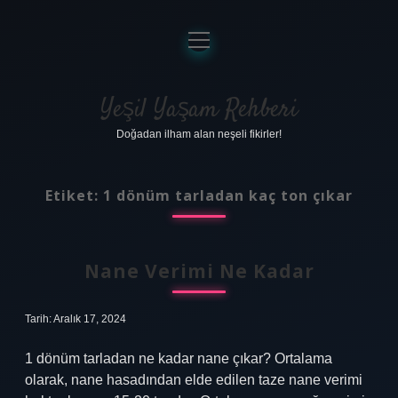
menüyü
aç
Anasayfa
Gizlilik Politikası
Yeşil Yaşam Rehberi
Doğadan ilham alan neşeli fikirler!
Yasal Uyarı
Hakkımızda
Etiket:
1 dönüm tarladan kaç ton çıkar
Nane Verimi Ne Kadar
Tarih: Aralık 17, 2024
1 dönüm tarladan ne kadar nane çıkar? Ortalama
olarak, nane hasadından elde edilen taze nane verimi