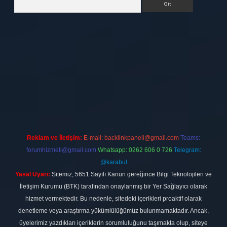
tt.net
Reklam ve İletişim:
E-mail:
backlinkpaneli@gmail.com
Teams:
forumhizmeti@gmail.com
Whatsapp: 0262 606 0 726
Telegram:
@karabul
Yasal Uyarı:
Sitemiz, 5651 Sayılı Kanun gereğince Bilgi Teknolojileri ve
İletişim Kurumu (BTK) tarafından onaylanmış bir Yer Sağlayıcı olarak
hizmet vermektedir. Bu nedenle, sitedeki içerikleri proaktif olarak
denetleme veya araştırma yükümlülüğümüz bulunmamaktadır. Ancak,
üyelerimiz yazdıkları içeriklerin sorumluluğunu taşımakta olup, siteye