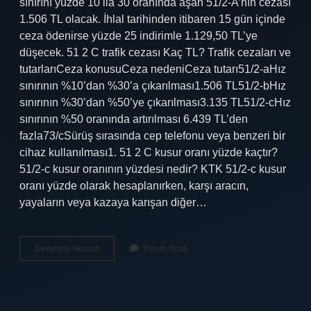
sınırını yüzde 10 ila 30 oranında aşan 51/2-A’nın cezası
1.506 TL olacak. İhlal tarihinden itibaren 15 gün içinde
ceza ödenirse yüzde 25 indirimle 1.129,50 TL’ye
düşecek. 51 2 C trafik cezası Kaç TL? Trafik cezaları ve
tutarlarıCeza konusuCeza nedeniCeza tutarı51/2-aHız
sınırının %10’dan %30’a çıkarılması1.506 TL51/2-bHız
sınırının %30’dan %50’ye çıkarılması3.135 TL51/2-cHız
sınırının %50 oranında artırılması 6.439 TL’den
fazla73/cSürüş sırasında cep telefonu veya benzeri bir
cihaz kullanılması1. 51 2 C kusur oranı yüzde kaçtır?
51/2-c kusur oranının yüzdesi nedir? KTK 51/2-c kusur
oranı yüzde olarak hesaplanırken, karşı aracın,
yayaların veya kazaya karışan diğer…
51
Devamını okuyun
Yorum Bırak
2
C
Trafik
Cezası
Ne