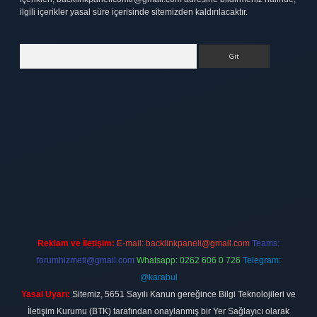
ilgili içerikler yasal süre içerisinde sitemizden kaldırılacaktır.
Arama
tt.net
Reklam ve İletişim:
E-mail:
backlinkpaneli@gmail.com
Teams:
forumhizmeti@gmail.com
Whatsapp: 0262 606 0 726
Telegram:
@karabul
Yasal Uyarı:
Sitemiz, 5651 Sayılı Kanun gereğince Bilgi Teknolojileri ve
İletişim Kurumu (BTK) tarafından onaylanmış bir Yer Sağlayıcı olarak