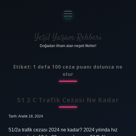
menüyü
aç
Anasayfa
Gizlilik Politikası
Yeşil Yaşam Rehberi
Doğadan ilham alan neşeli fikirler!
Yasal Uyarı
Hakkımızda
Etiket:
1 defa 100 ceza puanı dolunca ne
olur
51 2 C Trafik Cezası Ne Kadar
Tarih: Aralık 18, 2024
51/2a trafik cezası 2024 ne kadar? 2024 yılında hız